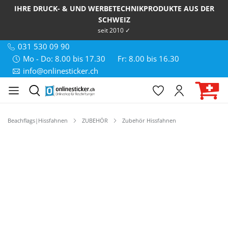
IHRE DRUCK- & UND WERBETECHNIKPRODUKTE AUS DER
SCHWEIZ
seit 2010 ✓
031 530 09 90
Mo - Do: 8.00 bis 17.30
Fr: 8.00 bis 16.30
info@onlinesticker.ch
Beachflags|Hissfahnen
ZUBEHÖR
Zubehör Hissfahnen
Bildergalerie überspringen