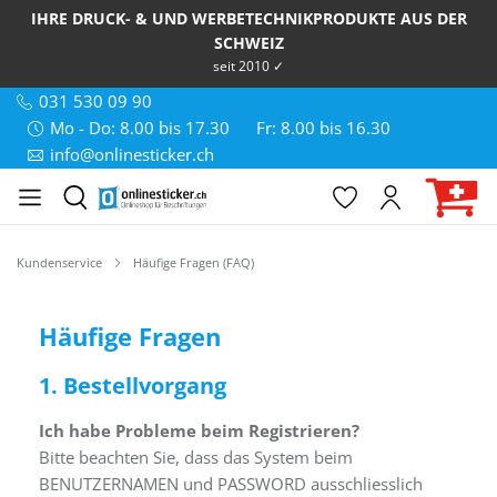
IHRE DRUCK- & UND WERBETECHNIKPRODUKTE AUS DER
SCHWEIZ
seit 2010 ✓
031 530 09 90
Mo - Do: 8.00 bis 17.30
Fr: 8.00 bis 16.30
info@onlinesticker.ch
Kundenservice
Häufige Fragen (FAQ)
Häufige Fragen
1. Bestellvorgang
Ich habe Probleme beim Registrieren?
Bitte beachten Sie, dass das System beim
BENUTZERNAMEN und PASSWORD ausschliesslich