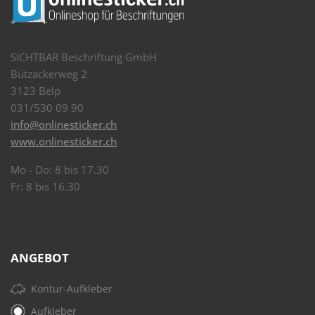
SICHTBAR Beschriftung GmbH
Bützackerweg 2
3123 Belp
031/530 09 90
info@onlinesticker.ch
www.onlinesticker.ch
Mo - Do: 8 bis 17.30
Fr: 8 bis 16.30
ANGEBOT
Kontur-Aufkleber
Aufkleber