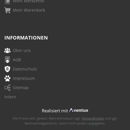
Mein Merkzettel
Mein Warenkorb
INFORMATIONEN
Über uns
AGB
Datenschutz
Impressum
Sitemap
Intern
Realisiert mit
Alle Preise exkl. gesetzl. Mehrwertsteuer zzgl.
Versandkosten
und ggf.
Nachnahmegebühren, wenn nicht anders angegeben.