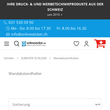
IHRE DRUCK- & UND WERBETECHNIKPRODUKTE AUS DER
SCHWEIZ
seit 2010 ✓
031 530 09 90
Mo - Do: 8.00 bis 17.30
Fr: 8.00 bis 16.30
info@onlinesticker.ch
Schilder
ZUBEHÖR SCHILDER
Wandabstandhalter
Wandabstandhalter