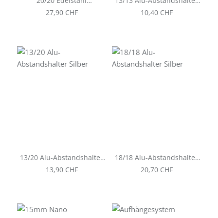
20/20 Edelstahl
13/13 Alu-Abstandshalter
Abstandshalter
Silber
Regulärer Preis:
Regulärer Preis:
27,90 CHF
10,40 CHF
13/20 Alu-Abstandshalter
18/18 Alu-Abstandshalter
Silber
Silber
Regulärer Preis:
Regulärer Preis:
13,90 CHF
20,70 CHF