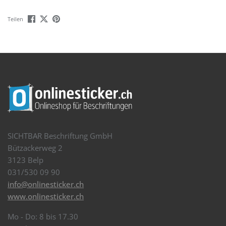
Teilen
SICHTBAR Beschriftung GmbH
Bützackerweg 2
3123 Belp
031/530 09 90
info@onlinesticker.ch
www.onlinesticker.ch
Mo - Do: 8 bis 17.30