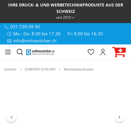
IHRE DRUCK- & UND WERBETECHNIKPRODUKTE AUS DER
SCHWEIZ
seit 2010 ✓
031 530 09 90
Mo - Do: 8.00 bis 17.30
Fr: 8.00 bis 16.30
info@onlinesticker.ch
Schilder
ZUBEHÖR SCHILDER
Wandabstandhalter
Bildergalerie überspringen