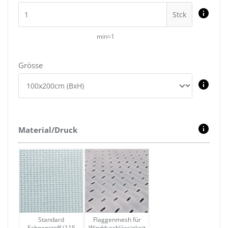
Stck
min=1
Grösse
Material/Druck
Standard
Flaggenmesh für
Fahnenstoff (115
Winddurchlässigkeit