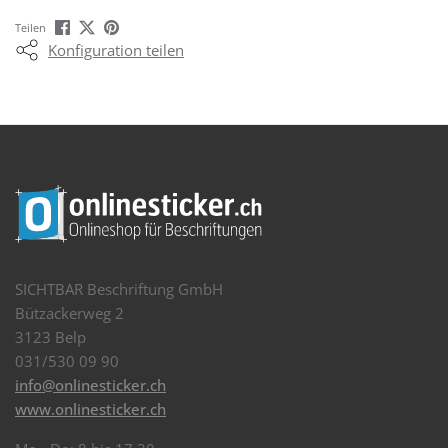
Teilen
Konfiguration teilen
SICHTBAR Beschriftung GmbH
Bützackerweg 2
3123 Belp
031/530 09 90
info@onlinesticker.ch
www.onlinesticker.ch