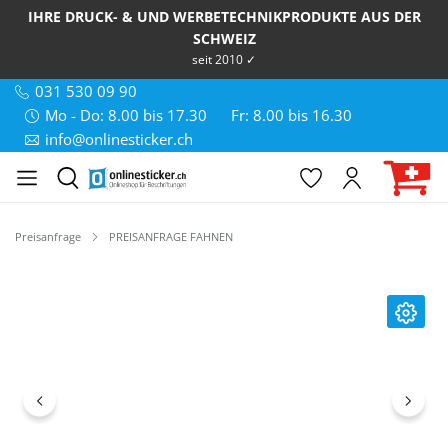
IHRE DRUCK- & UND WERBETECHNIKPRODUKTE AUS DER
SCHWEIZ
seit 2010 ✓
031 530 09 90
Mo - Do: 8.00 bis 17.30
Fr: 8.00 bis 16.30
info@onlinesticker.ch
Preisanfrage
PREISANFRAGE FAHNEN
Bildergalerie überspringen