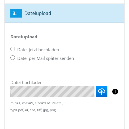
3.
Dateiupload
Dateiupload
Datei jetzt hochladen
Datei per Mail später senden
Datei hochladen
min=1, max=5, size=50MB/Datei,
typ=.pdf,.ai,.eps,.tiff,.jpg,.png