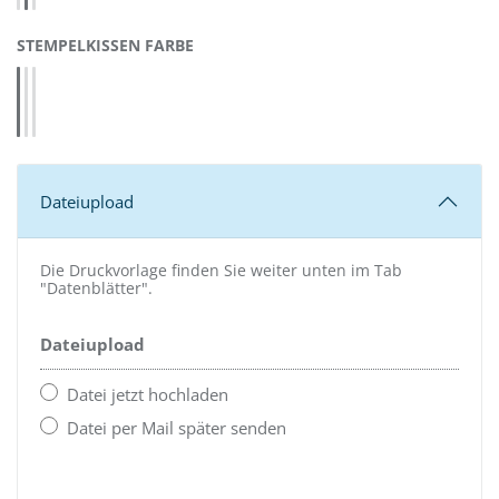
AUSWÄHLEN
STEMPELKISSEN FARBE
Blau 4913 (58396)
Rot 4913 (58397)
Schwarz 4913 (58399)
Dateiupload
Die Druckvorlage finden Sie weiter unten im Tab
"Datenblätter".
Dateiupload
Datei jetzt hochladen
Datei per Mail später senden