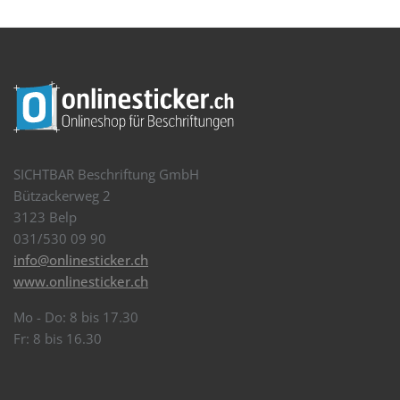
SICHTBAR Beschriftung GmbH
Bützackerweg 2
3123 Belp
031/530 09 90
info@onlinesticker.ch
www.onlinesticker.ch
Mo - Do: 8 bis 17.30
Fr: 8 bis 16.30