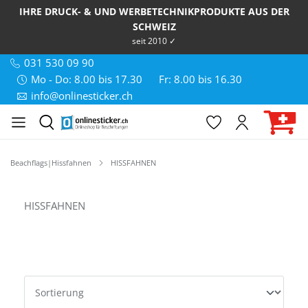
IHRE DRUCK- & UND WERBETECHNIKPRODUKTE AUS DER
SCHWEIZ
seit 2010 ✓
031 530 09 90
Mo - Do: 8.00 bis 17.30
Fr: 8.00 bis 16.30
info@onlinesticker.ch
Beachflags|Hissfahnen
HISSFAHNEN
HISSFAHNEN