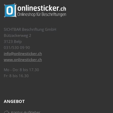
SICHTBAR Beschriftung GmbH
Bützackerweg 2
3123 Belp
031/530 09 90
info@onlinesticker.ch
www.onlinesticker.ch
Mo - Do: 8 bis 17.30
Fr: 8 bis 16.30
ANGEBOT
Kontur-Aufkleber