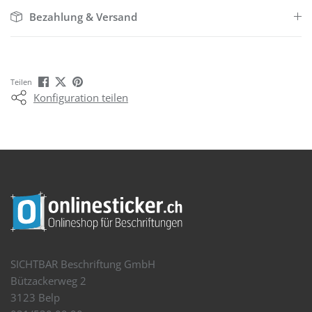
Bezahlung & Versand
Teilen
Konfiguration teilen
SICHTBAR Beschriftung GmbH
Bützackerweg 2
3123 Belp