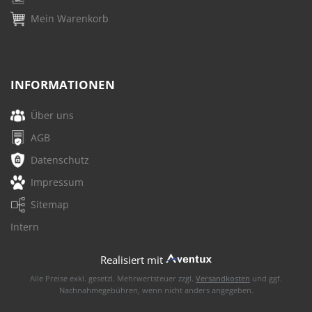
Mein Warenkorb
INFORMATIONEN
Über uns
AGB
Datenschutz
Impressum
Sitemap
Intern
Realisiert mit
Alle Preise exkl. gesetzl. Mehrwertsteuer zzgl.
Versandkosten
und ggf.
Nachnahmegebühren, wenn nicht anders angegeben.