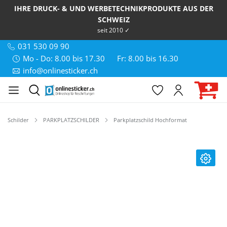
IHRE DRUCK- & UND WERBETECHNIKPRODUKTE AUS DER
SCHWEIZ
seit 2010 ✓
031 530 09 90
Mo - Do: 8.00 bis 17.30
Fr: 8.00 bis 16.30
info@onlinesticker.ch
Schilder
PARKPLATZSCHILDER
Parkplatzschild Hochformat
Bildergalerie überspringen