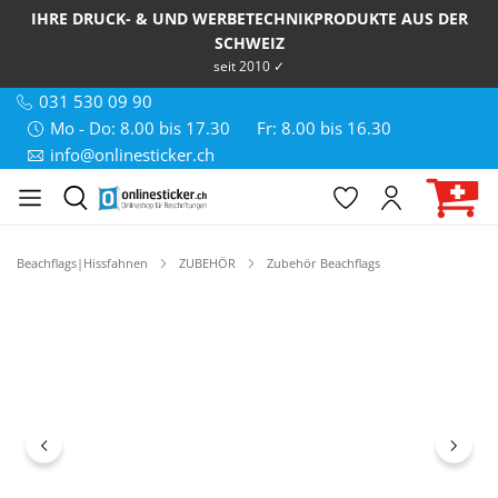
IHRE DRUCK- & UND WERBETECHNIKPRODUKTE AUS DER
SCHWEIZ
seit 2010 ✓
031 530 09 90
Mo - Do: 8.00 bis 17.30
Fr: 8.00 bis 16.30
info@onlinesticker.ch
Beachflags|Hissfahnen
ZUBEHÖR
Zubehör Beachflags
Bildergalerie überspringen