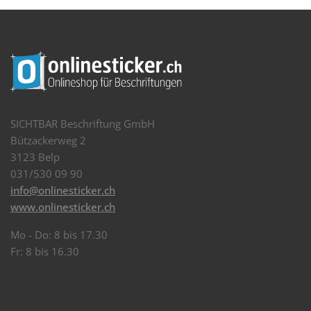
SICHTBAR Beschriftung GmbH
Bützackerweg 2
3123 Belp
031/530 09 90
info@onlinesticker.ch
www.onlinesticker.ch
Mo - Do: 8 bis 17.30
Fr: 8 bis 16.30