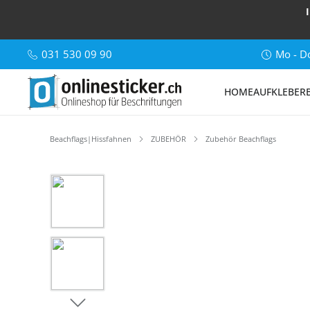
031 530 09 90
Mo - Do
HOME
AUFKLEBER
Beachflags|Hissfahnen
ZUBEHÖR
Zubehör Beachflags
Bildergalerie überspringen