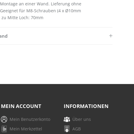
 Montage an einer Wand. Lieferung ohne
 Geeignet für M8-Schrauben (4 x Ø10mm
e zu Mitte Loch: 70mm
sand
MEIN ACCOUNT
INFORMATIONEN
Mein Benutzerkonto
Über uns
Mein Merkzettel
AGB