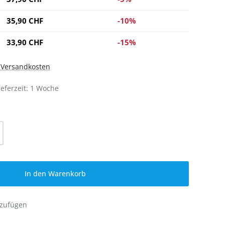
35,90 CHF
-10%
33,90 CHF
-15%
. Versandkosten
ieferzeit: 1 Woche
l: Gib den gewünschten Wert ein oder be
In den Warenkorb
nzufügen