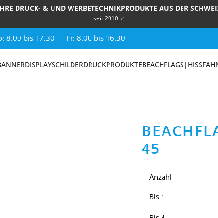
IHRE DRUCK- & UND WERBETECHNIKPRODUKTE AUS DER SCHWEI
seit 2010 ✓
: 8.00 bis 17.30
Fr: 8.00 bis 16.30
BANNER
DISPLAY
SCHILDER
DRUCKPRODUKTE
BEACHFLAGS|HISSFAH
BEACHFL
45
Anzahl
Bis
1
Bis
4