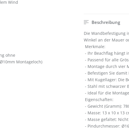
 dem Wind
Beschreibung
Die Wandbefestigung is
Winkel an der Mauer o
Merkmale:
- Ihr Beachflag hängt 
ung ohne
- Passend für alle Grö
x Ø10mm Montageloch)
- Montage durch vier
- Befestigen Sie damit 
- Mit Kugellager: Die 
- Stahl mit schwarzer 
- Ideal für die Montag
Eigenschaften:
- Gewicht (Gramm): 78
- Masse: 13 x 10 x 13 c
- Masse gefaltet: Nic
- Pindurchmesser: Ø1