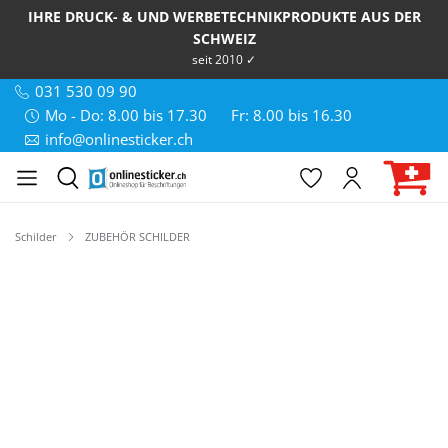
IHRE DRUCK- & UND WERBETECHNIKPRODUKTE AUS DER
SCHWEIZ
seit 2010 ✓
031 530 09 90
Mo - Do: 8.00 bis 17.30
Fr: 8.00 bis 16.30
info@onlinesticker.ch
Schilder
ZUBEHÖR SCHILDER
Bildergalerie überspringen