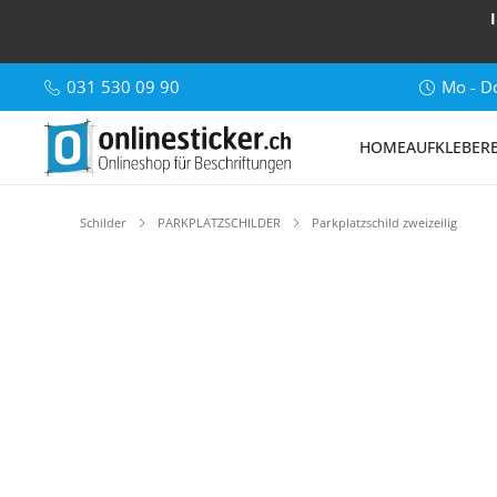
031 530 09 90
Mo - Do
HOME
AUFKLEBER
Schilder
PARKPLATZSCHILDER
Parkplatzschild zweizeilig
Bildergalerie überspringen