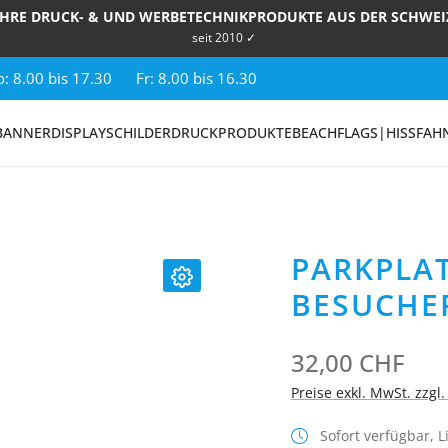
IHRE DRUCK- & UND WERBETECHNIKPRODUKTE AUS DER SCHWEI
seit 2010 ✓
: 8.00 bis 17.30
Fr: 8.00 bis 16.30
BANNER
DISPLAY
SCHILDER
DRUCKPRODUKTE
BEACHFLAGS|HISSFAH
PARKPLAT
BESUCHE
32,00 CHF
Preise exkl. MwSt. zzgl
Sofort verfügbar, Li