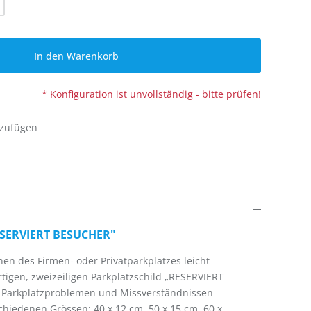
In den Warenkorb
* Konfiguration ist unvollständig - bitte prüfen!
nzufügen
RESERVIERT BESUCHER"
en des Firmen- oder Privatparkplatzes leicht
rtigen, zweizeiligen Parkplatzschild „RESERVIERT
 Parkplatzproblemen und Missverständnissen
rschiedenen Grössen: 40 x 12 cm, 50 x 15 cm, 60 x