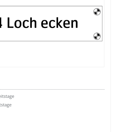
itstage
tstage