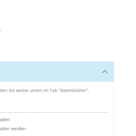
AUSWÄHLEN
E
nden Sie weiter unten im Tab "Datenblätter".
laden
später senden