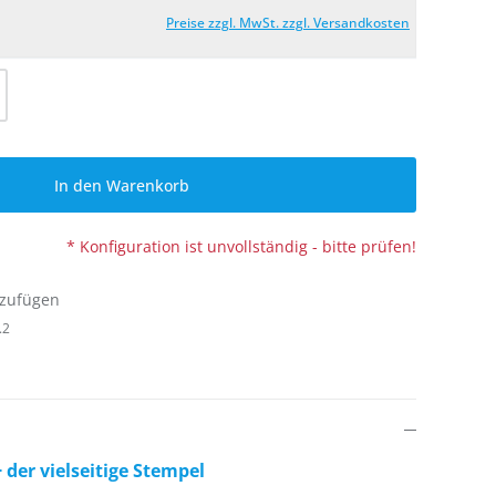
Preise zzgl. MwSt. zzgl. Versandkosten
l: Gib den gewünschten Wert ein oder be
In den Warenkorb
* Konfiguration ist unvollständig - bitte prüfen!
nzufügen
.2
 der vielseitige Stempel