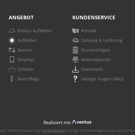
ANGEBOT
KUNDENSERVICE
Kontur-Aufkleber
Kontakt
Aufkleber
Zahlung & Lieferung
Banner
Druckvorlagen
Displays
Materialkunde
Schilder
Downloads
Beachflags
Häufige Fragen (FAQ)
Realisiert mit
esetzl. Mehrwertsteuer zzgl.
Versandkosten
und ggf. Nachnahmegebühren, wenn nicht 