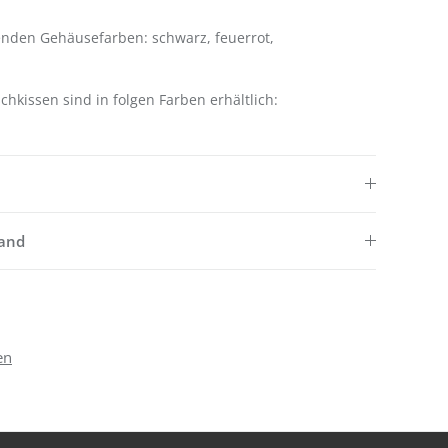
lgenden Gehäusefarben: schwarz, feuerrot,
hkissen sind in folgen Farben erhältlich:
sand
en