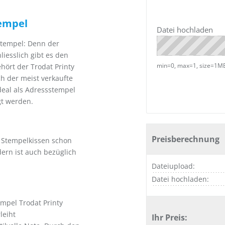
tempel
Datei hochladen
stempel: Denn der
liesslich gibt es den
min=0, max=1, size=1MB/
hört der Trodat Printy
h der meist verkaufte
deal als Adressstempel
gt werden.
Preisberechnung
s Stempelkissen schon
dern ist auch bezüglich
Dateiupload:
Datei hochladen:
mpel Trodat Printy
leiht
Ihr Preis: