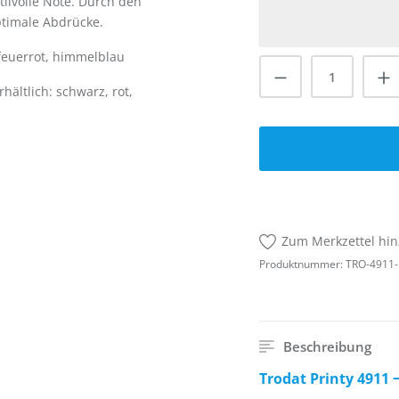
tilvolle Note. Durch den
ptimale Abdrücke.
 feuerrot, himmelblau
Produkt Anzah
ältlich: schwarz, rot,
Zum Merkzettel hi
Produktnummer:
TRO-4911-
Beschreibung
Trodat Printy 4911 ‒