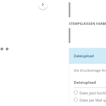
Blau 4911 (43083)
Rot 4911 (43086)
Schwarz 4911 (43070)
STEMPELKISSEN FARB
blau 4911 (55815)
rot 4911 (55817)
schwarz 4911 (55818)
Dateiupload
Die Druckvorlage fi
Dateiupload
Datei jetzt hoch
Datei per Mail 