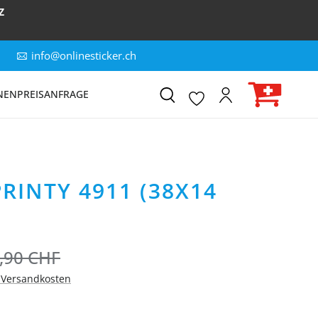
Z
info@onlinesticker.ch
NEN
PREISANFRAGE
RINTY 4911 (38X14
,90 CHF
. Versandkosten
ÄHLEN