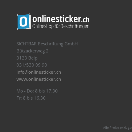
SICHTBAR Beschriftung GmbH
Bützackerweg 2
3123 Belp
031/530 09 90
info@onlinesticker.ch
www.onlinesticker.ch
Mo - Do: 8 bis 17.30
Fr: 8 bis 16.30
Alle Preise exkl. g