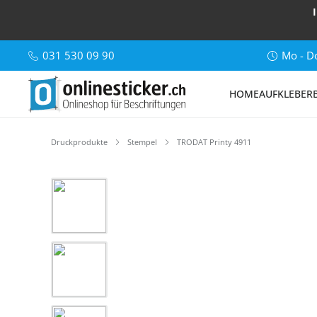
031 530 09 90
Mo - Do
HOME
AUFKLEBER
Druckprodukte
Stempel
TRODAT Printy 4911
Bildergalerie überspringen