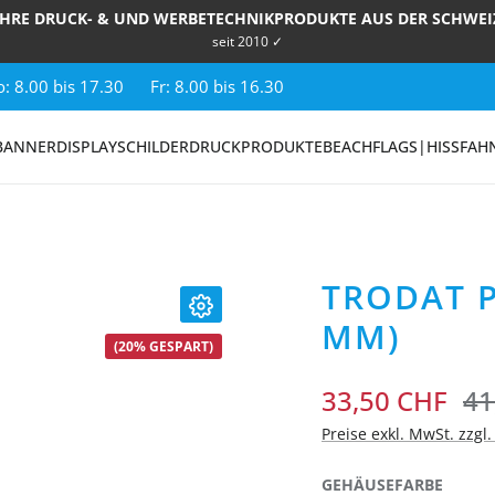
IHRE DRUCK- & UND WERBETECHNIKPRODUKTE AUS DER SCHWEI
seit 2010 ✓
: 8.00 bis 17.30
Fr: 8.00 bis 16.30
BANNER
DISPLAY
SCHILDER
DRUCKPRODUKTE
BEACHFLAGS|HISSFAH
TRODAT P
MM)
(20% GESPART)
33,50 CHF
41
Preise exkl. MwSt. zzgl
AUSW
GEHÄUSEFARBE