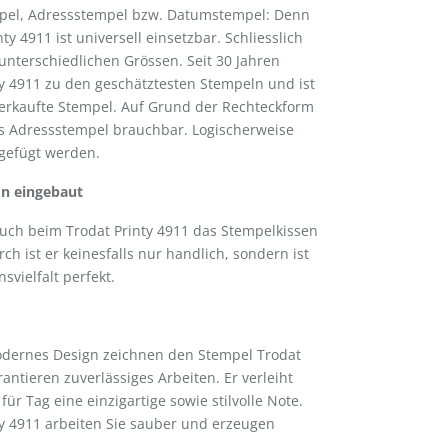
mpel, Adressstempel bzw. Datumstempel: Denn
ty 4911 ist universell einsetzbar. Schliesslich
 unterschiedlichen Grössen. Seit 30 Jahren
ty 4911 zu den geschätztesten Stempeln und ist
erkaufte Stempel. Auf Grund der Rechteckform
als Adressstempel brauchbar. Logischerweise
ngefügt werden.
on eingebaut
 auch beim Trodat Printy 4911 das Stempelkissen
h ist er keinesfalls nur handlich, sondern ist
svielfalt perfekt.
modernes Design zeichnen den Stempel Trodat
antieren zuverlässiges Arbeiten. Er verleiht
ür Tag eine einzigartige sowie stilvolle Note.
y 4911 arbeiten Sie sauber und erzeugen