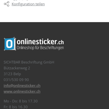
Konfiguration teilen
SICHTBAR Beschriftung GmbH
Bützackerweg 2
3123 Belp
031/530 09 90
info@onlinesticker.ch
www.onlinesticker.ch
Mo - Do: 8 bis 17.30
Fr: 8 bis 16.30