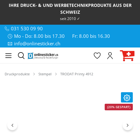
IHRE DRUCK- & UND WERBETECHNIKPRODUKTE AUS DER
SCHWEIZ
seit 2010 ✓
031 530 09 90
Mo - Do: 8.00 bis 17.30
Fr: 8.00 bis 16.30
info@onlinesticker.ch
Druckprodukte
Stempel
TRODAT Printy 4912
Bildergalerie überspringen
(20% GESPART)