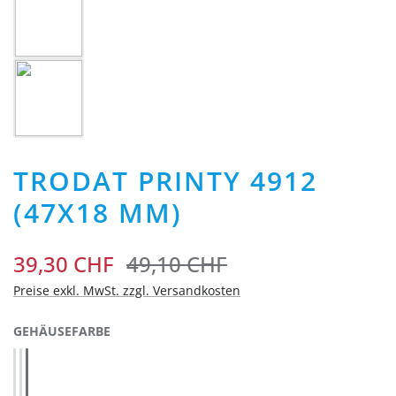
TRODAT PRINTY 4912
(47X18 MM)
39,30 CHF
49,10 CHF
Preise exkl. MwSt. zzgl. Versandkosten
AUSWÄHLEN
GEHÄUSEFARBE
Blau 4912 (43155)
Rot 4912 (43147)
Schwarz 4912 (43071)