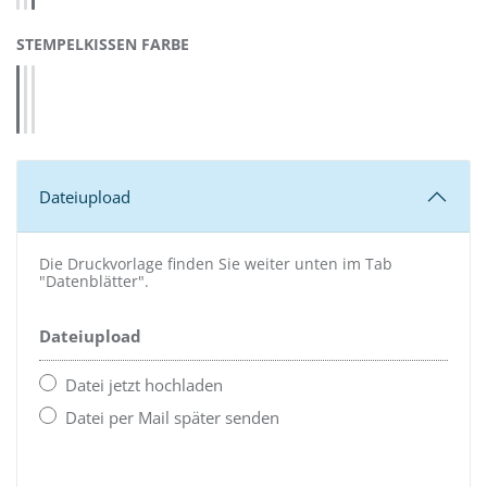
AUSWÄHLEN
STEMPELKISSEN FARBE
blau 4912 (55842)
rot 4912 (55844)
schwarz 4912 (55845)
Dateiupload
Die Druckvorlage finden Sie weiter unten im Tab
"Datenblätter".
Dateiupload
Datei jetzt hochladen
Datei per Mail später senden