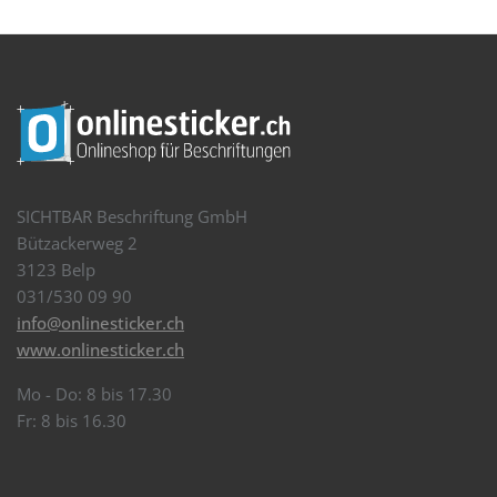
SICHTBAR Beschriftung GmbH
Bützackerweg 2
3123 Belp
031/530 09 90
info@onlinesticker.ch
www.onlinesticker.ch
Mo - Do: 8 bis 17.30
Fr: 8 bis 16.30