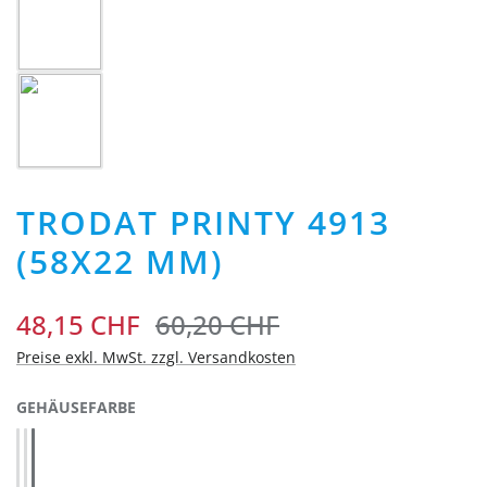
TRODAT PRINTY 4913
(58X22 MM)
48,15 CHF
60,20 CHF
Preise exkl. MwSt. zzgl. Versandkosten
AUSWÄHLEN
GEHÄUSEFARBE
Blau 4913 (43185)
Rot 4913 (43188)
Schwarz 4913 (43072)