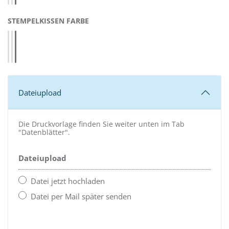
AUSWÄHLEN
STEMPELKISSEN FARBE
Blau 4913 (58396)
Rot 4913 (58397)
Schwarz 4913 (58399)
Dateiupload
Die Druckvorlage finden Sie weiter unten im Tab
"Datenblätter".
Dateiupload
Datei jetzt hochladen
Datei per Mail später senden