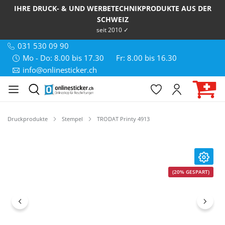
IHRE DRUCK- & UND WERBETECHNIKPRODUKTE AUS DER
SCHWEIZ
seit 2010 ✓
031 530 09 90
Mo - Do: 8.00 bis 17.30
Fr: 8.00 bis 16.30
info@onlinesticker.ch
Druckprodukte
Stempel
TRODAT Printy 4913
Bildergalerie überspringen
(20% GESPART)