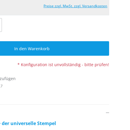
Preise zzgl. MwSt. zzgl. Versandkosten
l: Gib den gewünschten Wert ein oder be
In den Warenkorb
* Konfiguration ist unvollständig - bitte prüfen!
nzufügen
.7
‒ der universelle Stempel