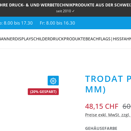
IHRE DRUCK- & UND WERBETECHNIKPRODUKTE AUS DER SCHWEI
seit 2010 ✓
: 8.00 bis 17.30
Fr: 8.00 bis 16.30
BANNER
DISPLAY
SCHILDER
DRUCKPRODUKTE
BEACHFLAGS|HISSFAH
TRODAT P
MM)
(20% GESPART)
48,15 CHF
60
Preise exkl. MwSt. zzgl
AUSW
GEHÄUSEFARBE