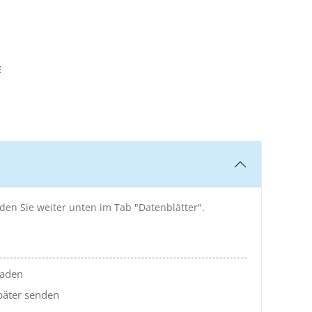
AUSWÄHLEN
E
nden Sie weiter unten im Tab "Datenblätter".
laden
später senden