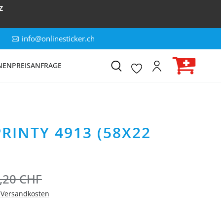
Z
info@onlinesticker.ch
NEN
PREISANFRAGE
RINTY 4913 (58X22
,20 CHF
. Versandkosten
ÄHLEN