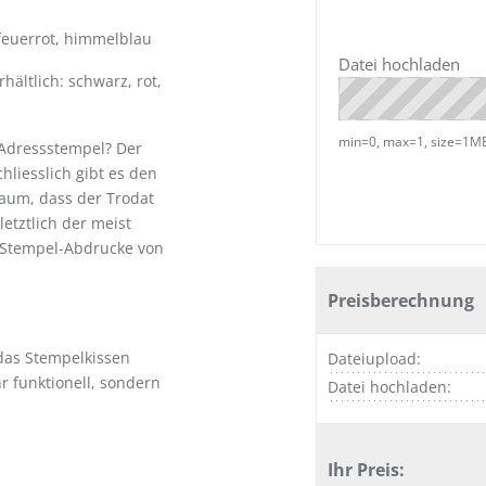
 feuerrot, himmelblau
Datei hochladen
ältlich: schwarz, rot,
min=0, max=1, size=1MB/
Adressstempel? Der
chliesslich gibt es den
kaum, dass der Trodat
letztlich der meist
ür Stempel-Abdrucke von
Preisberechnung
 das Stempelkissen
Dateiupload:
hr funktionell, sondern
Datei hochladen:
Ihr Preis: