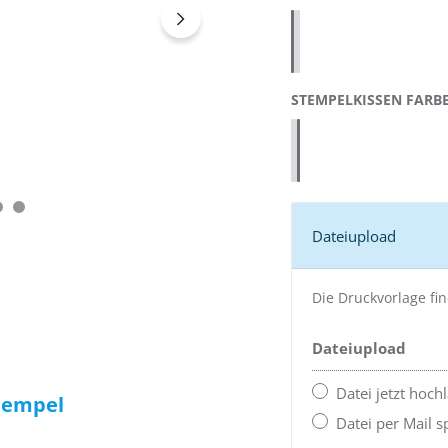
Blau 4913 (43185)
Rot 4913 (43188)
Schwarz 4913 (43072)
STEMPELKISSEN FARB
Blau 4913 (58396)
Rot 4913 (58397)
Schwarz 4913 (58399)
Dateiupload
Die Druckvorlage fi
Dateiupload
Datei jetzt hoch
Stempel
Datei per Mail 