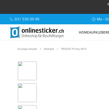
031 530 09 90
Mo - Do
HOME
AUFKLEBER
Druckprodukte
Stempel
TRODAT Printy 4913
Bildergalerie überspringen