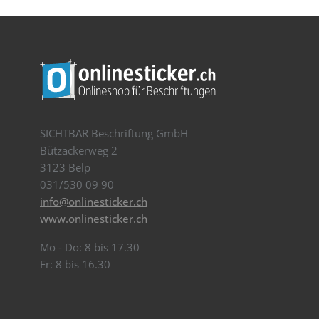
SICHTBAR Beschriftung GmbH
Bützackerweg 2
3123 Belp
031/530 09 90
info@onlinesticker.ch
www.onlinesticker.ch
Mo - Do: 8 bis 17.30
Fr: 8 bis 16.30