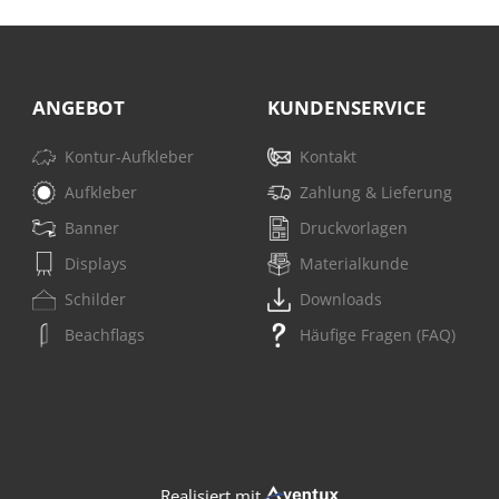
ANGEBOT
KUNDENSERVICE
Kontur-Aufkleber
Kontakt
Aufkleber
Zahlung & Lieferung
Banner
Druckvorlagen
Displays
Materialkunde
Schilder
Downloads
Beachflags
Häufige Fragen (FAQ)
Realisiert mit